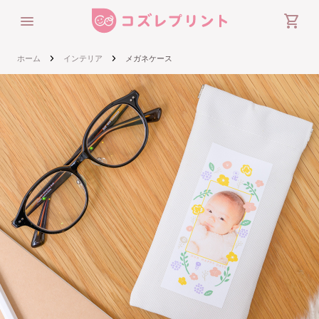
shopping_cart
chevron_right
chevron_right
ホーム
インテリア
メガネケース